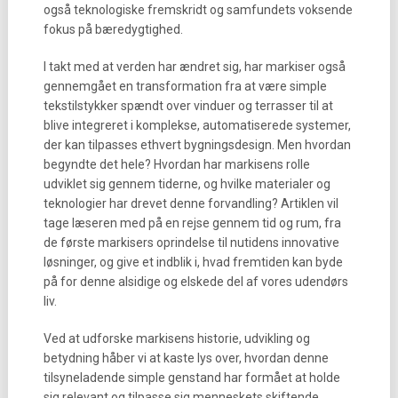
også teknologiske fremskridt og samfundets voksende
fokus på bæredygtighed.
I takt med at verden har ændret sig, har markiser også
gennemgået en transformation fra at være simple
tekstilstykker spændt over vinduer og terrasser til at
blive integreret i komplekse, automatiserede systemer,
der kan tilpasses ethvert bygningsdesign. Men hvordan
begyndte det hele? Hvordan har markisens rolle
udviklet sig gennem tiderne, og hvilke materialer og
teknologier har drevet denne forvandling? Artiklen vil
tage læseren med på en rejse gennem tid og rum, fra
de første markisers oprindelse til nutidens innovative
løsninger, og give et indblik i, hvad fremtiden kan byde
på for denne alsidige og elskede del af vores udendørs
liv.
Ved at udforske markisens historie, udvikling og
betydning håber vi at kaste lys over, hvordan denne
tilsyneladende simple genstand har formået at holde
sig relevant og tilpasse sig menneskets skiftende