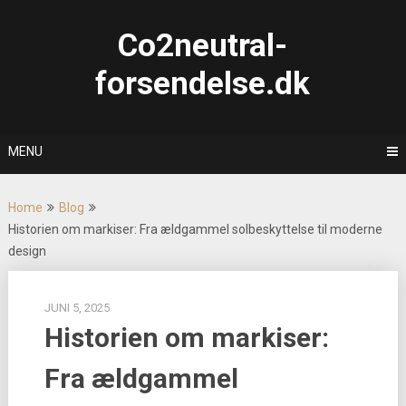
Skip
to
Co2neutral-
content
forsendelse.dk
MENU
Home
Blog
Historien om markiser: Fra ældgammel solbeskyttelse til moderne
design
JUNI 5, 2025
Historien om markiser:
Fra ældgammel