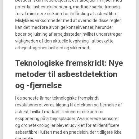
Desuden skal medarbejdere, der arbejder i miljøer med
potentiel asbesteksponering, modtage særlig træning
for at minimere risikoen for indånding af asbestfibre.
Mislykkes virksomheder med at overholde disse regler,
kan det medføre alvorlige konsekvenser, herunder
bøder og lukning af arbejdssteder, hvilket understreger
vigtigheden af den aktuelle lovgivning i at beskytte
arbejdstagernes helbred og sikkerhed.
Teknologiske fremskridt: Nye
metoder til asbestdetektion
og -fjernelse
I de seneste år har teknologiske fremskridt
revolutioneret vores tilgang til detektion og fjernelse af
asbest, hvilket markant reducerer risikoen for
eksponering på arbejdspladser. Avancerede sensorer
og droneteknologi er blevet udviklet for at identificere
asbestfibre i luften med en præcision, der tidligere ikke