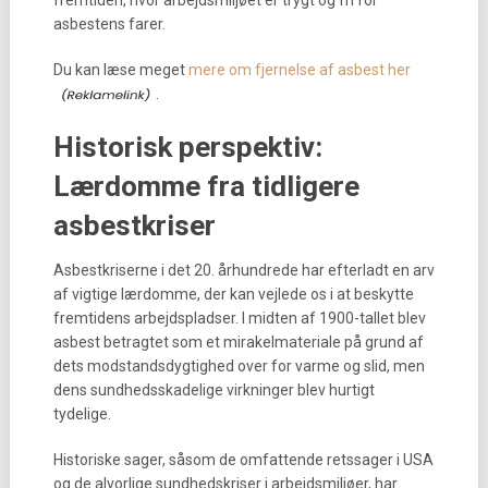
fremtiden, hvor arbejdsmiljøet er trygt og fri for
asbestens farer.
Du kan læse meget
mere om fjernelse af asbest her
.
Historisk perspektiv:
Lærdomme fra tidligere
asbestkriser
Asbestkriserne i det 20. århundrede har efterladt en arv
af vigtige lærdomme, der kan vejlede os i at beskytte
fremtidens arbejdspladser. I midten af 1900-tallet blev
asbest betragtet som et mirakelmateriale på grund af
dets modstandsdygtighed over for varme og slid, men
dens sundhedsskadelige virkninger blev hurtigt
tydelige.
Historiske sager, såsom de omfattende retssager i USA
og de alvorlige sundhedskriser i arbejdsmiljøer, har