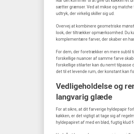
Når det kommer til at give dit køkken et u
sætter grænser. Ved at mikse og matche f
udtryk, der virkelig skiller sig ud.
Overvej at kombinere geometriske møns
look, der tiltrækker opmærksomhed. Du k
komplementære farver, der skaber en harm
For dem, der foretrækker en mere subtil 
forskellige nuancer af samme farve skab
forskellige stilarter kan du nemt tilpasse 
det til et levende rum, der konstant kan f
Vedligeholdelse og re
langvarig glæde
For at sikre, at dit farverige hyldepapir for
køkken, er det vigtigt at tage sig af rege
hyldepapiret af med en blød, fugtig klud f