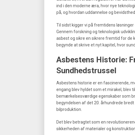
ind i den moderne æra, hvor nye teknolog
på, og hvordan uddannelse og bevidsthed
Til sidst kigger vi på fremtidens løsninge
Gennem forskning og teknologisk udvikling
asbest og sikre en sikrere fremtid for d
begynde at skrive et nyt kapitel, hvor sun
Asbestens Historie: Fr
Sundhedstrussel
Asbestens historie er en fascinerende, me
engang blev hyldet som et mirakel, blev ti
bemærkelsesværdige egenskaber som bran
begyndelsen af det 20. århundrede bredt a
bilproduktion.
Det blev betragtet som en revolutionere
sikkerheden af materialer og konstruktion