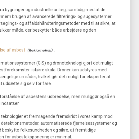
fra bygninger og industrielle anlæg, samtidig med at de
ennem brugen af avancerede filtrerings- og sugesystemer.
rseglings- og affaldshåndteringsmetoder med til at sikre, at
sikker måde, der beskytter både arbejdere og den
lse af asbest
.
rmationssystemer (GIS) og droneteknologi gjort det muligt
estforekomster i større skala. Droner kan udstyres med
lgængelige områder, hvilket gør det muligt for eksperter at
 udsætte sig selv for fare.
re forståelse af asbestens udbredelse, men muliggør også en
indsatser.
 teknologier et fremragende fremskridt i vores kamp mod
se detektionsmetoder, automatiserede fjernelsessystemer og
d beskytte folkesundheden og sikre, at fremtidige
koen for asbesteksponering er minimal.