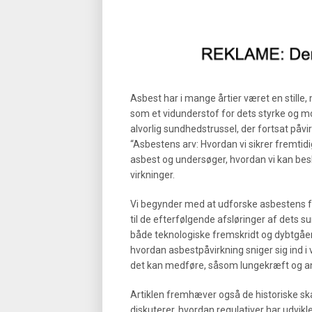
Asbest har i mange årtier været en stille
som et vidunderstof for dets styrke og m
alvorlig sundhedstrussel, der fortsat påvi
“Asbestens arv: Hvordan vi sikrer fremtid
asbest og undersøger, hvordan vi kan b
virkninger.
Vi begynder med at udforske asbestens far
til de efterfølgende afsløringer af dets 
både teknologiske fremskridt og dybtgå
hvordan asbestpåvirkning sniger sig ind 
det kan medføre, såsom lungekræft og a
Artiklen fremhæver også de historiske skan
diskuterer, hvordan regulativer har udvikl