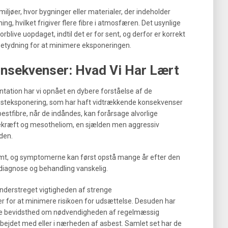
miljøer, hvor bygninger eller materialer, der indeholder
ng, hvilket frigiver flere fibre i atmosfæren. Det usynlige
forblive uopdaget, indtil det er for sent, og derfor er korrekt
betydning for at minimere eksponeringen.
sekvenser: Hvad Vi Har Lært
ation har vi opnået en dybere forståelse af de
teksponering, som har haft vidtrækkende konsekvenser
stfibre, når de indåndes, kan forårsage alvorlige
ræft og mesotheliom, en sjælden men aggressiv
den.
mt, og symptomerne kan først opstå mange år efter den
g diagnose og behandling vanskelig.
 understreget vigtigheden af strenge
er for at minimere risikoen for udsættelse. Desuden har
be bevidsthed om nødvendigheden af regelmæssig
ejdet med eller i nærheden af asbest. Samlet set har de