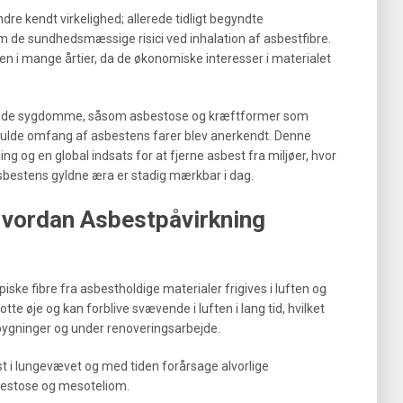
re kendt virkelighed; allerede tidligt begyndte
 de sundhedsmæssige risici ved inhalation af asbestfibre.
gen i mange årtier, da de økonomiske interesser i materialet
aterede sygdomme, såsom asbestose og kræftformer som
 fulde omfang af asbestens farer blev anerkendt. Denne
ng og en global indsats for at fjerne asbest fra miljøer, hvor
asbestens gyldne æra er stadig mærkbar i dag.
Hvordan Asbestpåvirkning
ske fibre fra asbestholdige materialer frigives i luften og
otte øje og kan forblive svævende i luften i lang tid, hvilket
e bygninger og under renoveringsarbejde.
ast i lungevævet og med tiden forårsage alvorlige
estose og mesoteliom.