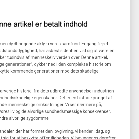
, men dødbringende aktør i vores samfund. Engang fejret
odstandsdygtighed, har asbest sidenhen vist sig at være en
rker tusindvis af menneskeliv verden over. Denne artikel,
ige generationer”, dykker ned i den komplekse historie om
eskytte kommende generationer mod dets skadelige
verige historie, fra dets udbredte anvendelse i industrien
sundhedsskadelige egenskaber. Det er en historie præget af
ende menneskelige omkostninger. Vi ser nærmere på,
i vores liv og de alvorlige sundhedsmæssige konsekvenser,
ndre alvorlige sygdomme.
daler, der har formet den lovgivning, vi kender i dag, og
et sig for at beskytte offentligheden. Vi bevæger os derefter