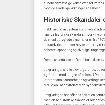
sundhedsmæssige konsekvenser lært os vi
mod de skadelige virkninger af asbest.
Historiske Skandaler 
I takt med at asbestens sundhedsskadeli
mange historiske skandaler, hvor virksomh
de mest berygtede eksempler er fra 1970’er
industrivirksomheder havde undertrykt f
asbesteksponering og alvorlige lungesy
Denne skandaløse opførsel førte til en bøl
Lovgivningens rolle blev afgørende, da re
og forbud mod brugen af asbest. I Danma
internationalt samarbejde og vedtagelsen
reduktion i asbestrelaterede sygdomstilf
Lovgivningen har således spillet en centra
men disse historiske skandaler minder os