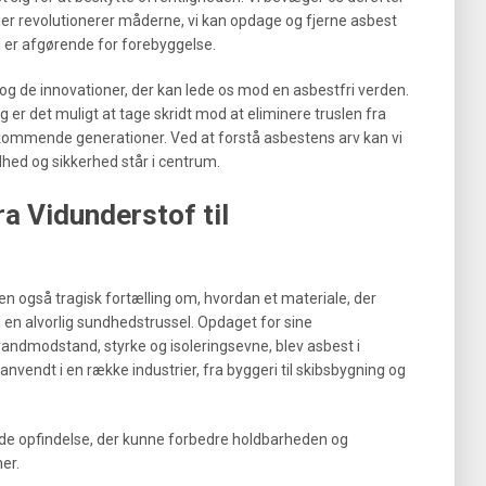
ier revolutionerer måderne, vi kan opdage og fjerne asbest
 er afgørende for forebyggelse.
r og de innovationer, der kan lede os mod en asbestfri verden.
 er det muligt at tage skridt mod at eliminere truslen fra
e kommende generationer. Ved at forstå asbestens arv kan vi
dhed og sikkerhed står i centrum.
a Vidunderstof til
n også tragisk fortælling om, hvordan et materiale, der
l en alvorlig sundhedstrussel. Opdaget for sine
dmodstand, styrke og isoleringsevne, blev asbest i
nvendt i en række industrier, fra byggeri til skibsbygning og
nde opfindelse, der kunne forbedre holdbarheden og
er.