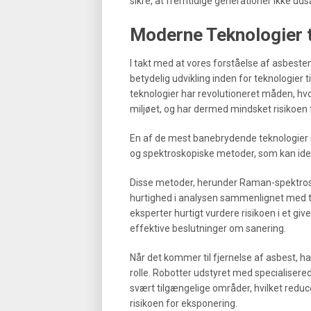
sikre, at fremtidige generationer ikke udsæ
Moderne Teknologier t
I takt med at vores forståelse af asbest
betydelig udvikling inden for teknologier t
teknologier har revolutioneret måden, hvo
miljøet, og har dermed mindsket risikoen 
En af de mest banebrydende teknologier 
og spektroskopiske metoder, som kan iden
Disse metoder, herunder Raman-spektrosko
hurtighed i analysen sammenlignet med tr
eksperter hurtigt vurdere risikoen i et gi
effektive beslutninger om sanering.
Når det kommer til fjernelse af asbest, ha
rolle. Robotter udstyret med specialisered
svært tilgængelige områder, hvilket red
risikoen for eksponering.