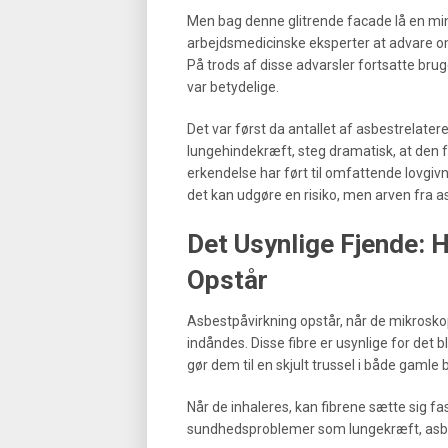
Men bag denne glitrende facade lå en mind
arbejdsmedicinske eksperter at advare om
På trods af disse advarsler fortsatte bru
var betydelige.
Det var først da antallet af asbestrel
lungehindekræft, steg dramatisk, at den
erkendelse har ført til omfattende lovgivni
det kan udgøre en risiko, men arven fra 
Det Usynlige Fjende: 
Opstår
Asbestpåvirkning opstår, når de mikroskopi
indåndes. Disse fibre er usynlige for det bl
gør dem til en skjult trussel i både gaml
Når de inhaleres, kan fibrene sætte sig f
sundhedsproblemer som lungekræft, asb