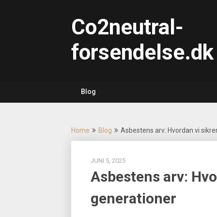
Skip
to
Co2neutral-
content
forsendelse.dk
Blog
Home
Blog
Asbestens arv: Hvordan vi sikre
JUNI 5, 2025
Asbestens arv: Hvo
generationer