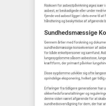
Risikoen for asbestpåvirkning øges især i 
asbest, er beskadigede eller under nedrivni
fjende ved asbest ligger i dets evne til at 
håndtering og beskyttelse af afgørende 
Sundhedsmæssige Kon
Gennem årtier med forskning og dokument
sundhedsmæssige konsekvenser af asbes
for både enkeltpersoner og samfund. Asbe
lungesygdomme såsom asbestose, lungek
kræftform, der primært påvirker lungehin
Disse sygdomme udvikler sig ofte langso
oprindelige eksponering, hvilket gør tidli
Erfaringer fra tidligere generationer har
sikkerhedsforanstaltninger og regulering
denne viden været afgørende for at ska
sundhedsovervågning for dem, der har arb