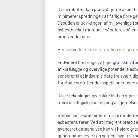
Disse robotter kan præcist fjerne asbest 
minimerer spredningen af farlige fibre g
Desuden er udviklingen af miljøvenlige fo
asbestholdigt materiale håndteres på en 
omgivende natur.
Her finder
du mere information om fjerne
Endvidere har brugen af geografiske info
at kortlægge og overvåge potentielle asb
sensorer til at indsamle data fra svært ti
foretage omfattende inspektioner uden at
Disse teknologier giver ikke blot en stør
mere strategisk planlægning af fjernelses
Samlet set repræsenterer disse moderne
asbestens farer. Ved at integrere præci
avanceret dataanalyse kan vi i højere gra
generationer lever i en verden, hvor risi