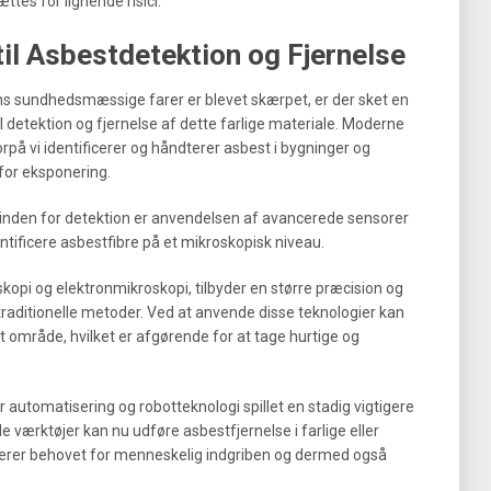
ttes for lignende risici.
il Asbestdetektion og Fjernelse
ens sundhedsmæssige farer er blevet skærpet, er der sket en
il detektion og fjernelse af dette farlige materiale. Moderne
rpå vi identificerer og håndterer asbest i bygninger og
for eksponering.
inden for detektion er anvendelsen af avancerede sensorer
tificere asbestfibre på et mikroskopisk niveau.
pi og elektronmikroskopi, tilbyder en større præcision og
aditionelle metoder. Ved at anvende disse teknologier kan
vet område, hvilket er afgørende for at tage hurtige og
r automatisering og robotteknologi spillet en stadig vigtigere
e værktøjer kan nu udføre asbestfjernelse i farlige eller
ucerer behovet for menneskelig indgriben og dermed også