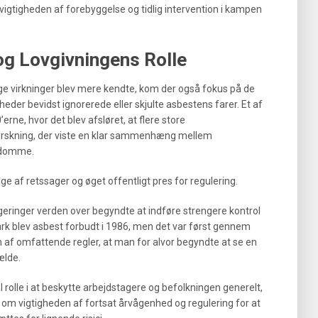
gtigheden af forebyggelse og tidlig intervention i kampen
og Lovgivningens Rolle
ge virkninger blev mere kendte, kom der også fokus på de
eder bevidst ignorerede eller skjulte asbestens farer. Et af
ne, hvor det blev afsløret, at flere store
orskning, der viste en klar sammenhæng mellem
gdomme.
ge af retssager og øget offentligt pres for regulering.
geringer verden over begyndte at indføre strengere kontrol
rk blev asbest forbudt i 1986, men det var først gennem
 af omfattende regler, at man for alvor begyndte at se en
ælde.
l rolle i at beskytte arbejdstagere og befolkningen generelt,
 om vigtigheden af fortsat årvågenhed og regulering for at