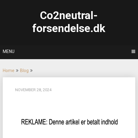
Skip
to
Co2neutral-
content
forsendelse.dk
MENU
Home
Blog
NOVEMBER 28, 2024