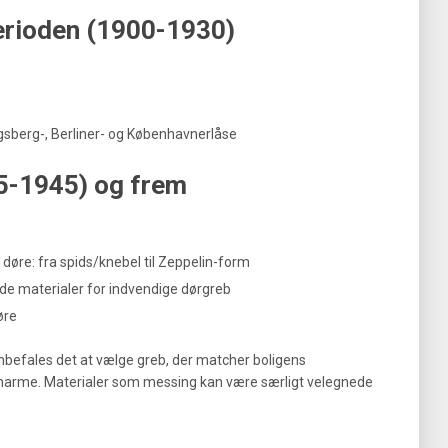
erioden (1900-1930)
igsberg-, Berliner- og Københavnerlåse
5-1945) og frem
døre: fra spids/knebel til Zeppelin-form
nde materialer for indvendige dørgreb
øre
anbefales det at vælge greb, der matcher boligens
 charme. Materialer som messing kan være særligt velegnede