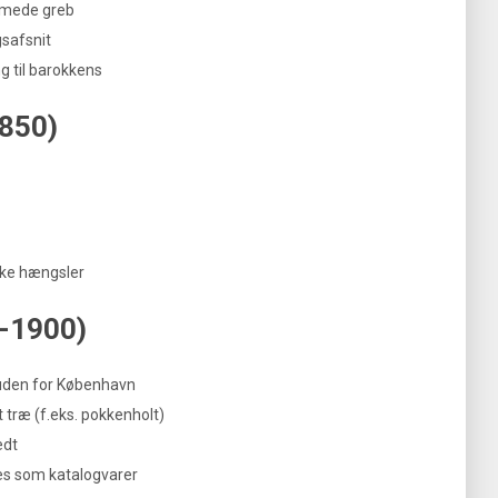
rmede greb
gsafsnit
g til barokkens
850)
ke hængsler
0-1900)
 uden for København
 træ (f.eks. pokkenholt)
edt
es som katalogvarer