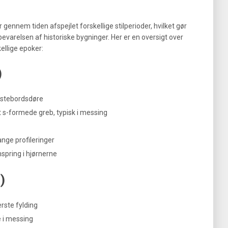
gennem tiden afspejlet forskellige stilperioder, hvilket gør
bevarelsen af historiske bygninger. Her er en oversigt over
ellige epoker:
)
æstebordsdøre
et s-formede greb, typisk i messing
nge profileringer
pring i hjørnerne
)
rste fylding
e i messing