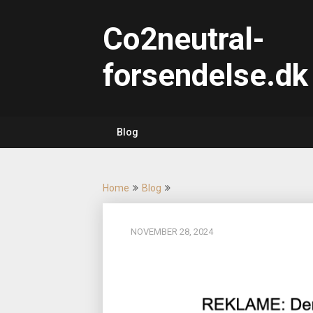
Skip
to
Co2neutral-
content
forsendelse.dk
Blog
Home
Blog
NOVEMBER 28, 2024