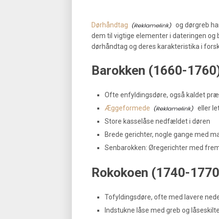
Dørhåndtag
og dørgreb har 
dem til vigtige elementer i dateringen og 
dørhåndtag og deres karakteristika i forsk
Barokken (1660-1760
Ofte enfyldingsdøre, også kaldet pr
Æggeformede
eller l
Store kasselåse nedfældet i døren
Brede gerichter, nogle gange med ma
Senbarokken: Øregerichter med frems
Rokokoen (1740-1770
Tofyldingsdøre, ofte med lavere nede
Indstukne låse med greb og låseskilt