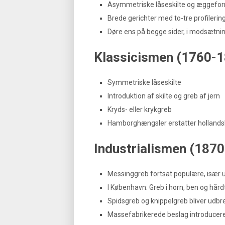
Asymmetriske låseskilte og æggefo
Brede gerichter med to-tre profilerin
Døre ens på begge sider, i modsætnin
Klassicismen (1760-1
Symmetriske låseskilte
Introduktion af skilte og greb af jern
Kryds- eller krykgreb
Hamborghængsler erstatter hollands
Industrialismen (187
Messinggreb fortsat populære, især
I København: Greb i horn, ben og hårdt
Spidsgreb og knippelgreb bliver udbr
Massefabrikerede beslag introducer